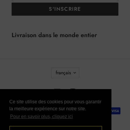
S'INSCRIRE
Livraison dans le monde entier
L
français
A
N
Facebook
Instagram
G
U
Ce site utilise des cookies pour vous garantir
Moyens
la meilleure expérience sur notre site.
E
de
Pour en savoir plus, cliquez ici
paiement